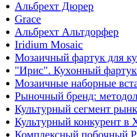
Альбрехт Дюрер
Grace
Альбрехт Альтдорфер
Iridium Mosaic
Мозаичный фартук для ку
"Ирис". Кухонный фартук
Мозаичные наборные вста
Рыночный бренд: методол
Культурный сегмент рынк
Культурный конкурент в 
Комплексный побочный P