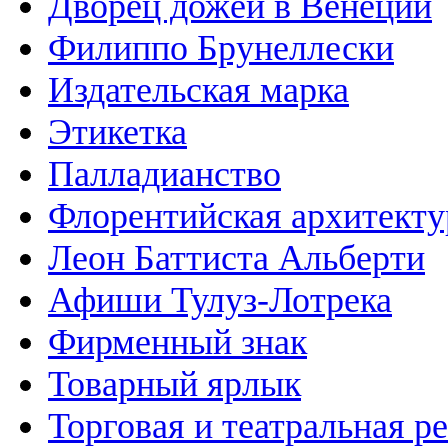
Дворец дожей в Венеции
Филиппо Брунеллески
Издательская марка
Этикетка
Палладианство
Флорентийская архитекту
Леон Баттиста Альберти
Афиши Тулуз-Лотрека
Фирменный знак
Товарный ярлык
Торговая и театральная р