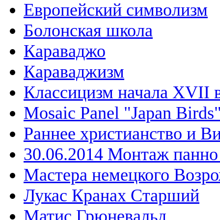
Европейский символизм
Болонская школа
Караваджо
Караваджизм
Классицизм начала XVII 
Mosaic Panel "Japan Birds
Раннее христианство и В
30.06.2014 Монтаж панн
Мастера немецкого Возр
Лукас Кранах Старший
Матис Грюневальд