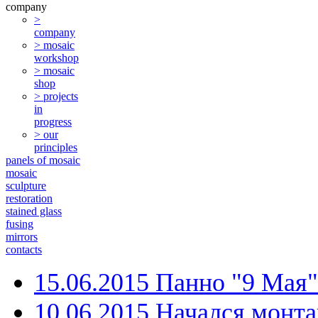
company
>
company
> mosaic
workshop
> mosaic
shop
> projects
in
progress
> our
principles
panels of mosaic
mosaic
sculpture
restoration
stained glass
fusing
mirrors
contacts
15.06.2015 Панно "9 Мая
10.06.2015 Начался монт