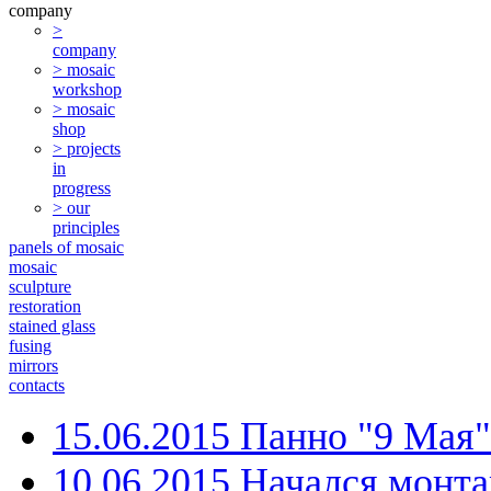
company
>
company
> mosaic
workshop
> mosaic
shop
> projects
in
progress
> our
principles
panels of mosaic
mosaic
sculpture
restoration
stained glass
fusing
mirrors
contacts
15.06.2015 Панно "9 Мая
10.06.2015 Начался монт