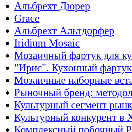
Альбрехт Дюрер
Grace
Альбрехт Альтдорфер
Iridium Mosaic
Мозаичный фартук для ку
"Ирис". Кухонный фартук
Мозаичные наборные вста
Рыночный бренд: методол
Культурный сегмент рынк
Культурный конкурент в 
Комплексный побочный P