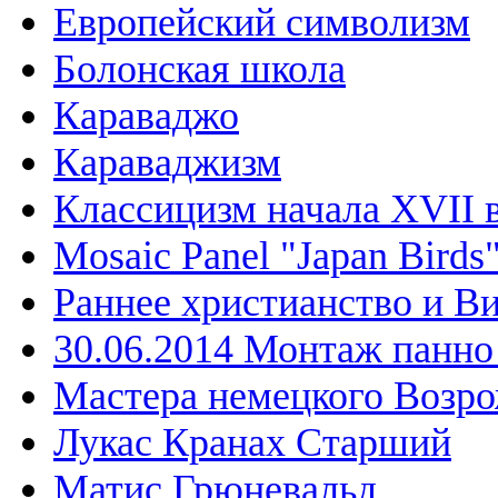
Европейский символизм
Болонская школа
Караваджо
Караваджизм
Классицизм начала XVII 
Mosaic Panel "Japan Birds
Раннее христианство и В
30.06.2014 Монтаж панн
Мастера немецкого Возр
Лукас Кранах Старший
Матис Грюневальд