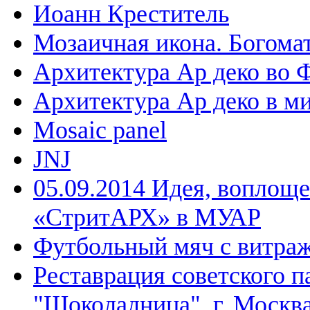
Иоанн Креститель
Мозаичная икона. Богома
Архитектура Ар деко во 
Архитектура Ар деко в м
Mosaic panel
JNJ
05.09.2014 Идея, воплощ
«СтритАРХ» в МУАР
Футбольный мяч с витраж
Реставрация советского п
"Шоколадница", г. Москв