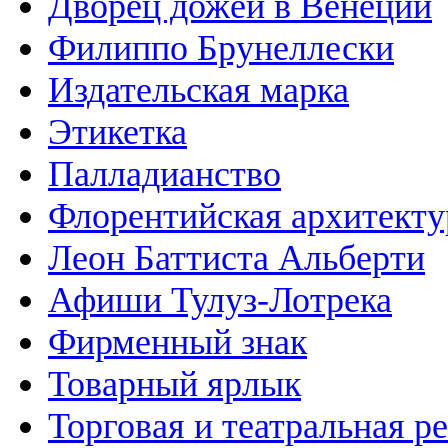
Дворец дожей в Венеции
Филиппо Брунеллески
Издательская марка
Этикетка
Палладианство
Флорентийская архитекту
Леон Баттиста Альберти
Афиши Тулуз-Лотрека
Фирменный знак
Товарный ярлык
Торговая и театральная р