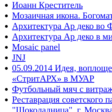
Иоанн Креститель
Мозаичная икона. Богома
Архитектура Ар деко во 
Архитектура Ар деко в м
Mosaic panel
JNJ
05.09.2014 Идея, воплощ
«СтритАРХ» в МУАР
Футбольный мяч с витраж
Реставрация советского п
"Шоколадница", г. Москв