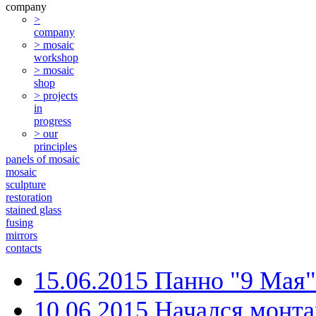
company
>
company
> mosaic
workshop
> mosaic
shop
> projects
in
progress
> our
principles
panels of mosaic
mosaic
sculpture
restoration
stained glass
fusing
mirrors
contacts
15.06.2015 Панно "9 Мая
10.06.2015 Начался монт