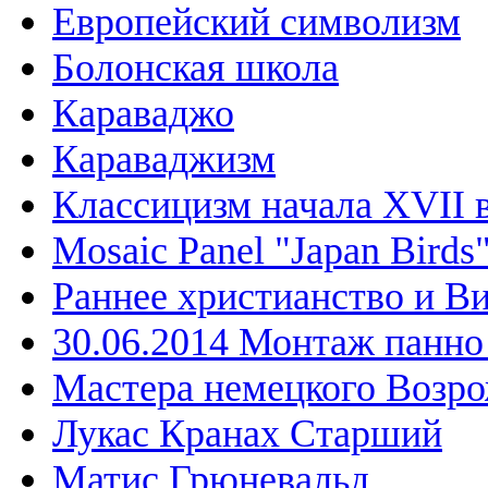
Европейский символизм
Болонская школа
Караваджо
Караваджизм
Классицизм начала XVII 
Mosaic Panel "Japan Birds
Раннее христианство и В
30.06.2014 Монтаж панн
Мастера немецкого Возр
Лукас Кранах Старший
Матис Грюневальд