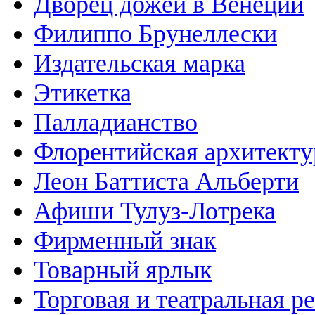
Дворец дожей в Венеции
Филиппо Брунеллески
Издательская марка
Этикетка
Палладианство
Флорентийская архитекту
Леон Баттиста Альберти
Афиши Тулуз-Лотрека
Фирменный знак
Товарный ярлык
Торговая и театральная р