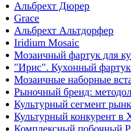
Альбрехт Дюрер
Grace
Альбрехт Альтдорфер
Iridium Mosaic
Мозаичный фартук для ку
"Ирис". Кухонный фартук
Мозаичные наборные вста
Рыночный бренд: методол
Культурный сегмент рынк
Культурный конкурент в 
Комплексный побочный P