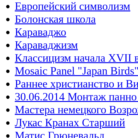
Европейский символизм
Болонская школа
Караваджо
Караваджизм
Классицизм начала XVII 
Mosaic Panel "Japan Birds
Раннее христианство и В
30.06.2014 Монтаж панн
Мастера немецкого Возр
Лукас Кранах Старший
Матис Грюневальд