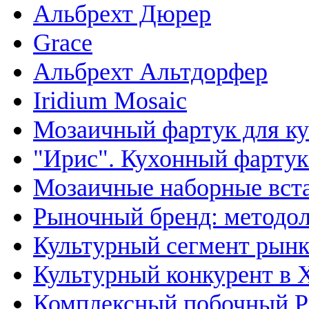
Альбрехт Дюрер
Grace
Альбрехт Альтдорфер
Iridium Mosaic
Мозаичный фартук для ку
"Ирис". Кухонный фартук
Мозаичные наборные вста
Рыночный бренд: методол
Культурный сегмент рынк
Культурный конкурент в 
Комплексный побочный P