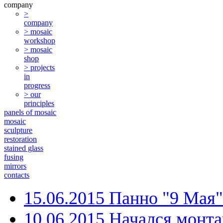
company
>
company
> mosaic
workshop
> mosaic
shop
> projects
in
progress
> our
principles
panels of mosaic
mosaic
sculpture
restoration
stained glass
fusing
mirrors
contacts
15.06.2015 Панно "9 Мая
10.06.2015 Начался монт