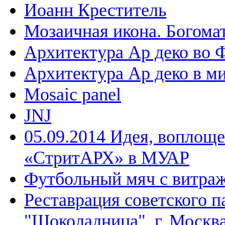
Иоанн Креститель
Мозаичная икона. Богома
Архитектура Ар деко во 
Архитектура Ар деко в м
Mosaic panel
JNJ
05.09.2014 Идея, воплощ
«СтритАРХ» в МУАР
Футбольный мяч с витраж
Реставрация советского п
"Шоколадница", г. Москв