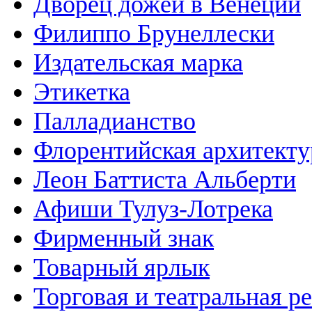
Дворец дожей в Венеции
Филиппо Брунеллески
Издательская марка
Этикетка
Палладианство
Флорентийская архитекту
Леон Баттиста Альберти
Афиши Тулуз-Лотрека
Фирменный знак
Товарный ярлык
Торговая и театральная р