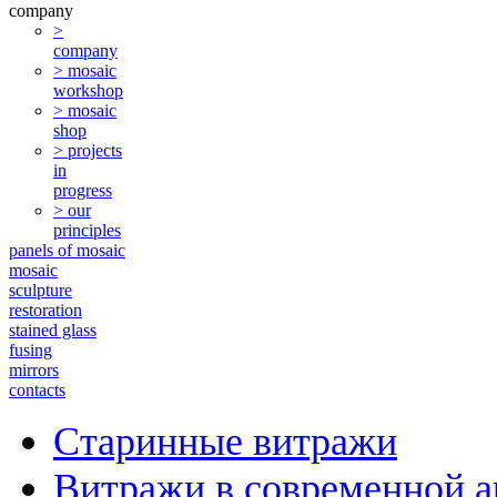
company
>
company
> mosaic
workshop
> mosaic
shop
> projects
in
progress
> our
principles
panels of mosaic
mosaic
sculpture
restoration
stained glass
fusing
mirrors
contacts
Старинные витражи
Витражи в современной а