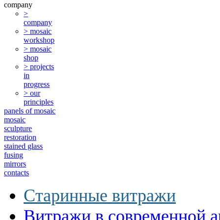
company
>
company
> mosaic
workshop
> mosaic
shop
> projects
in
progress
> our
principles
panels of mosaic
mosaic
sculpture
restoration
stained glass
fusing
mirrors
contacts
Старинные витражи
Витражи в современной а