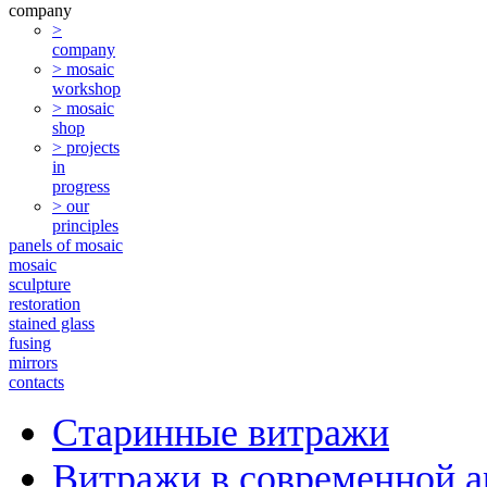
company
>
company
> mosaic
workshop
> mosaic
shop
> projects
in
progress
> our
principles
panels of mosaic
mosaic
sculpture
restoration
stained glass
fusing
mirrors
contacts
Старинные витражи
Витражи в современной а