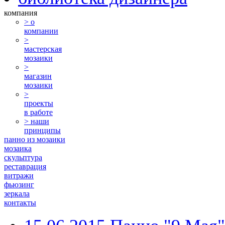
компания
> о
компании
>
мастерская
мозаики
>
магазин
мозаики
>
проекты
в работе
> наши
принципы
панно из мозаики
мозаика
скульптура
реставрация
витражи
фьюзинг
зеркала
контакты