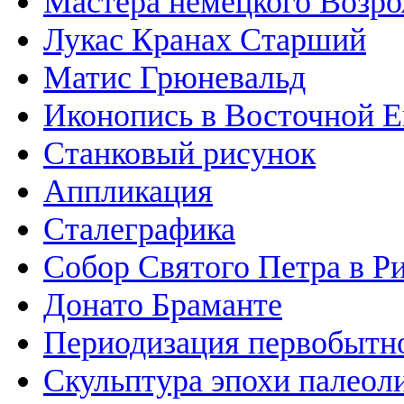
Мастера немецкого Возр
Лукас Кранах Старший
Матис Грюневальд
Иконопись в Восточной Е
Станковый рисунок
Аппликация
Сталеграфика
Собор Святого Петра в Р
Донато Браманте
Периодизация первобытно
Скульптура эпохи палеол