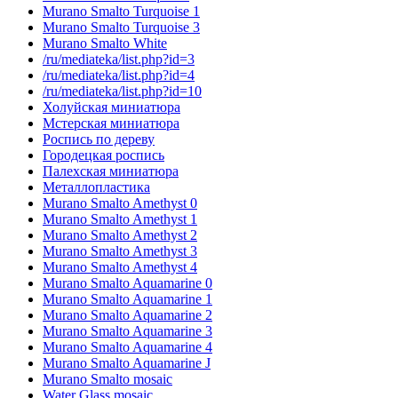
Murano Smalto Turquoise 1
Murano Smalto Turquoise 3
Murano Smalto White
/ru/mediateka/list.php?id=3
/ru/mediateka/list.php?id=4
/ru/mediateka/list.php?id=10
Холуйская миниатюра
Мстерская миниатюра
Роспись по дереву
Городецкая роспись
Палехская миниатюра
Металлопластика
Murano Smalto Amethyst 0
Murano Smalto Amethyst 1
Murano Smalto Amethyst 2
Murano Smalto Amethyst 3
Murano Smalto Amethyst 4
Murano Smalto Aquamarine 0
Murano Smalto Aquamarine 1
Murano Smalto Aquamarine 2
Murano Smalto Aquamarine 3
Murano Smalto Aquamarine 4
Murano Smalto Aquamarine J
Murano Smalto mosaic
Water Glass mosaic