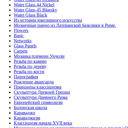
Water Glass 44 Nickel
Water Glass 45 Bluesky
Water Glass Black
Из истории ювелирного искусства
Мозаичные панно из Латеранской базилики в Риме.
Flowers
Basic
Networks
Glass Panels
Carpets
Мозаика племени Уичоли
Резьба по камню
Резьба по дереву
Резьба по кости
Пирография
Рождение авангарда
Принципы классицизма
Скульптура Древней Греции
Скульптура Древнего Рима
Европейский символизм
Болонская школа
Караваджо
Караваджизм
Классицизм начала XVII века