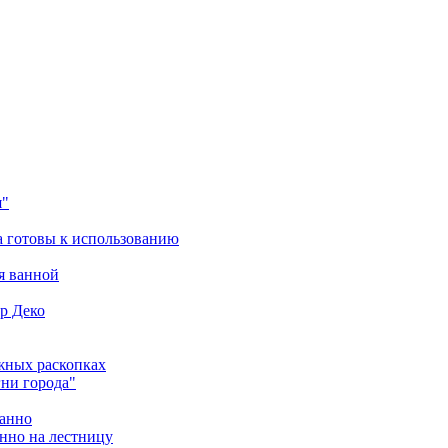
я"
а готовы к использованию
я ванной
Ар Деко
жных раскопках
гни города"
панно
анно на лестницу