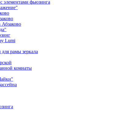
 с элементами фьюзинга
ражение"
ково
заково
в Абзаково
да"
юзинг
зу Lumi
м для рамы зеркала
ерской
ванной комнаты
Чайки"
бассейна
юзинга