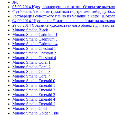
JNJ
05.09.2014 Идея, воплощенная в жизнь. Открытие выст
Футбольный мяч с витражными портретами звёзд футбол
Реставрация советского панно из мозаики в кафе "Шокола
04.09.2014 "Нужен гол!" или наш голевой пас на выста
29.08.2014 Создание художественного объекта для выст
Murano Smalto Black
Murano Smalto Cadmium 1
Murano Smalto Cadmium 3
Murano Smalto Cadmium 4
Murano Smalto Chestnut 1
Murano Smalto Chestnut 2
Murano Smalto Chestnut 4
Murano Smalto Coral 1
Murano Smalto Coral 2
Murano Smalto Coral 3
Murano Smalto Coral 4
Murano Smalto Emerald 0
Murano Smalto Emerald 1
Murano Smalto Emerald 2
Murano Smalto Emerald 3
Murano Smalto Emerald 4
Murano Smalto Emerald J
Murano Smalto Gold
Murano Smalto Golden Tide