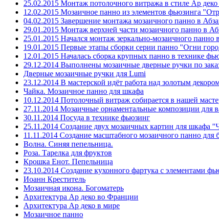
25.02.2015 Монтаж потолочного витража в стиле Ар деко
12.02.2015 Мозаичное панно из элементов фьюзинга "От
04.02.2015 Завершение монтажа мозаичного панно в Абза
29.01.2015 Монтаж верхней части мозаичного панно в Аб
25.01.2015 Начался монтаж зеркально-мозаичного панно 
19.01.2015 Первые этапы сборки серии панно "Огни горо
12.01.2015 Началась сборка крупных панно в технике фь
29.12.2014 Выполнены мозаичные дверные ручки по зака
Дверные мозаичные ручки для Lumi
23.12.2014 В мастерской идёт работа над золотым декоро
Чайка. Мозаичное панно для шкафа
10.12.2014 Потолочный витраж собирается в нашей маст
27.11.2014 Мозаичные орнаментальные композиции для 
30.11.2014 Посуда в технике фьюзинг
25.11.2014 Создание двух мозаичных картин для шкафа "
11.11.2014 Создание масштабного мозаичного панно для 
Волна. Синяя пепельница.
Роза. Тарелка для фруктов
Крошка Енот. Пепельница
23.10.2014 Создание кухонного фартука с элементами фь
Иоанн Креститель
Мозаичная икона. Богоматерь
Архитектура Ар деко во Франции
Архитектура Ар деко в мире
Мозаичное панно