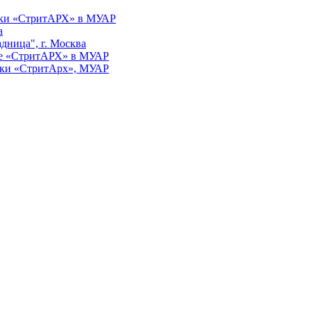
авки «СтритАРХ» в МУАР
а
дница", г. Москва
вке «СтритАРХ» в МУАР
авки «СтритАрх», МУАР