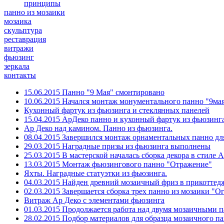
принципы
панно из мозаики
мозаика
скульптура
реставрация
витражи
фьюзинг
зеркала
контакты
15.06.2015 Панно "9 Мая" смонтировано
10.06.2015 Начался монтаж монументального панно "9ма
Кухонный фартук из фьюзинга и стеклянных панелей
15.04.2015 АрДеко панно и кухонный фартук из фьюзинг
Ар Деко над камином. Панно из фьюзинга.
08.04.2015 Завершился монтаж орнаментальных панно дл
29.03.2015 Наградные призы из фьюзинга выполнены
25.03.2015 В мастерской началась сборка декора в стиле 
13.03.2015 Монтаж фьюзингового панно "Отражение"
Яхты. Наградные статуэтки из фьюзинга.
04.03.2015 Найден древний мозаичный фриз в прикоттед
02.03.2015 Завершается сборка трех панно из мозаики "О
Витраж Ар Деко с элементами фьюзинга
01.03.2015 Продолжается работа над двумя мозаичными 
28.02.2015 Подбор материалов для образца мозаичного п