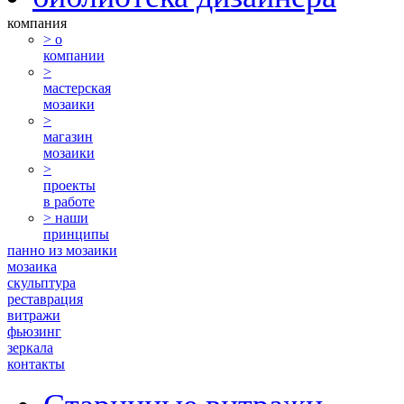
компания
> о
компании
>
мастерская
мозаики
>
магазин
мозаики
>
проекты
в работе
> наши
принципы
панно из мозаики
мозаика
скульптура
реставрация
витражи
фьюзинг
зеркала
контакты