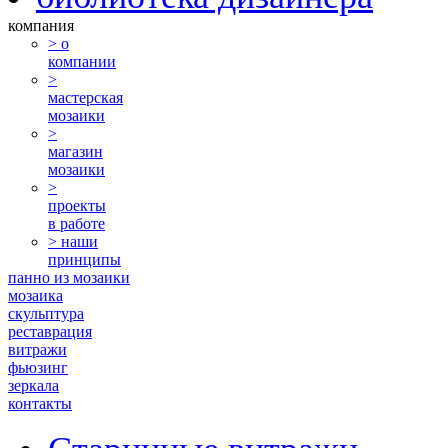
компания
> о
компании
>
мастерская
мозаики
>
магазин
мозаики
>
проекты
в работе
> наши
принципы
панно из мозаики
мозаика
скульптура
реставрация
витражи
фьюзинг
зеркала
контакты