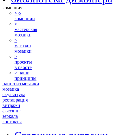
компания
> о
компании
>
мастерская
мозаики
>
магазин
мозаики
>
проекты
в работе
> наши
принципы
панно из мозаики
мозаика
скульптура
реставрация
витражи
фьюзинг
зеркала
контакты