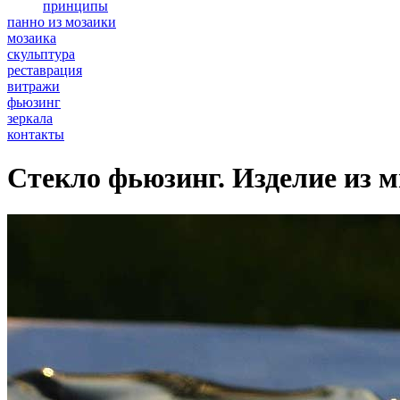
принципы
панно из мозаики
мозаика
скульптура
реставрация
витражи
фьюзинг
зеркала
контакты
Стекло фьюзинг. Изделие из 