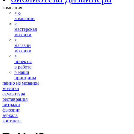
компания
> о
компании
>
мастерская
мозаики
>
магазин
мозаики
>
проекты
в работе
> наши
принципы
панно из мозаики
мозаика
скульптура
реставрация
витражи
фьюзинг
зеркала
контакты