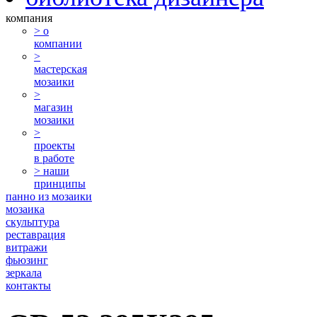
компания
> о
компании
>
мастерская
мозаики
>
магазин
мозаики
>
проекты
в работе
> наши
принципы
панно из мозаики
мозаика
скульптура
реставрация
витражи
фьюзинг
зеркала
контакты