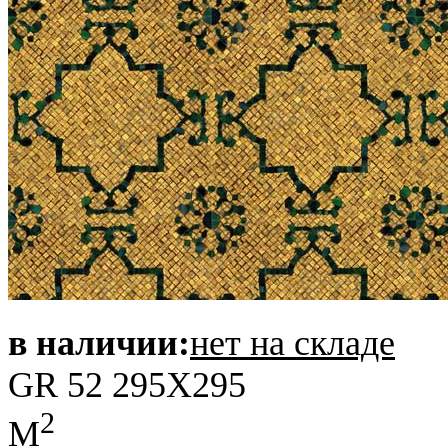
в наличии:
нет на складе
GR 52 295X295
2
M