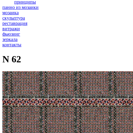
принципы
панно из мозаики
мозаика
скульптура
реставрация
витражи
фьюзинг
зеркала
контакты
N 62