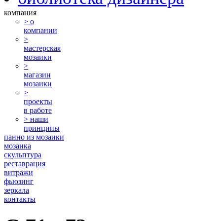
компания
> о
компании
>
мастерская
мозаики
>
магазин
мозаики
>
проекты
в работе
> наши
принципы
панно из мозаики
мозаика
скульптура
реставрация
витражи
фьюзинг
зеркала
контакты