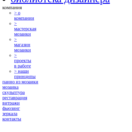
компания
> о
компании
>
мастерская
мозаики
>
магазин
мозаики
>
проекты
в работе
> наши
принципы
панно из мозаики
мозаика
скульптура
реставрация
витражи
фьюзинг
зеркала
контакты