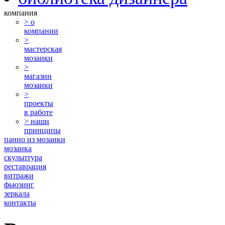
компания
> о
компании
>
мастерская
мозаики
>
магазин
мозаики
>
проекты
в работе
> наши
принципы
панно из мозаики
мозаика
скульптура
реставрация
витражи
фьюзинг
зеркала
контакты