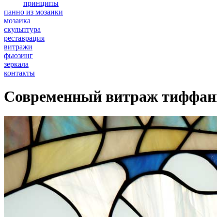
принципы
панно из мозаики
мозаика
скульптура
реставрация
витражи
фьюзинг
зеркала
контакты
Современный витраж тиффани